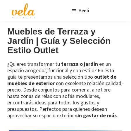
Saltar
Saltar
Menú
al
al
contenido
pie
Vela
Muebles
Muebles
Baratos
principal
de
Muebles de Terraza y
Online
página
Jardín | Guía y Selección
Outlet
Estilo Outlet
¿Quieres transformar tu
terraza o jardín
en un
espacio acogedor, funcional y con estilo? En esta
guía te presentamos una selección tipo
outlet de
muebles de exterior
con excelente relación calidad-
precio. Desde conjuntos para comer al aire libre
hasta zonas de relax con sofás modulares,
encontrarás ideas para todos los gustos y
presupuestos. Perfectos para quienes desean
aprovechar su espacio exterior
sin gastar de más
.