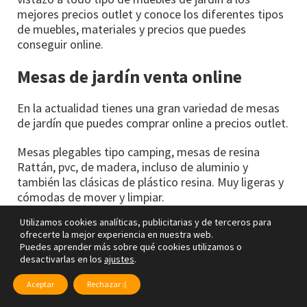
mejores precios outlet y conoce los diferentes tipos
de muebles, materiales y precios que puedes
conseguir online.
Mesas de jardín venta online
En la actualidad tienes una gran variedad de mesas
de jardín que puedes comprar online a precios outlet.
Mesas plegables tipo camping, mesas de resina
Rattán, pvc, de madera, incluso de aluminio y
también las clásicas de plástico resina. Muy ligeras y
cómodas de mover y limpiar.
Utilizamos cookies analíticas, publicitarias y de terceros para
Resistentes y preparadas y fabricadas para
ofrecerte la mejor experiencia en nuestra web.
exteriores, estas mesas son muy económicas online
Puedes aprender más sobre qué cookies utilizamos o
y puedes encontrar muchas ofertas.
desactivarlas en los
ajustes
.
Las tiienes disponibles en diferentes colores, siendo
Aceptar
Rechazar :(
las blancas y verde oscuro en el caso de las de resina