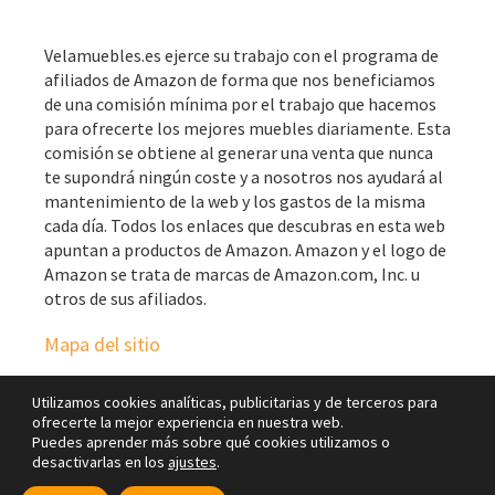
Velamuebles.es ejerce su trabajo con el programa de
afiliados de Amazon de forma que nos beneficiamos
de una comisión mínima por el trabajo que hacemos
para ofrecerte los mejores muebles diariamente. Esta
comisión se obtiene al generar una venta que nunca
te supondrá ningún coste y a nosotros nos ayudará al
mantenimiento de la web y los gastos de la misma
cada día. Todos los enlaces que descubras en esta web
apuntan a productos de Amazon. Amazon y el logo de
Amazon se trata de marcas de Amazon.com, Inc. u
otros de sus afiliados.
Mapa del sitio
Utilizamos cookies analíticas, publicitarias y de terceros para
ofrecerte la mejor experiencia en nuestra web.
Puedes aprender más sobre qué cookies utilizamos o
desactivarlas en los
ajustes
.
Copyright © 2026 · Vela Muebles Blog ·
Aviso legal
|
Política de
privacidad
|
Cookies