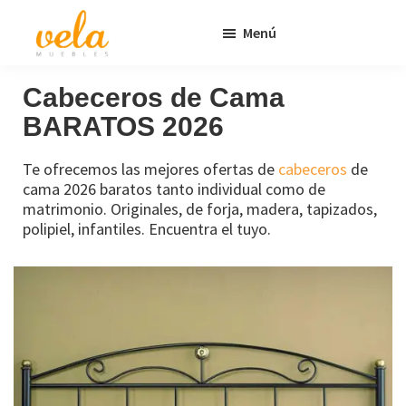
Saltar
Saltar
Menú
al
al
contenido
pie
Vela
Muebles
Muebles
Baratos
principal
de
Cabeceros de Cama
Online
página
BARATOS 2026
Outlet
Te ofrecemos las mejores ofertas de
cabeceros
de
cama 2026 baratos tanto individual como de
matrimonio. Originales, de forja, madera, tapizados,
polipiel, infantiles. Encuentra el tuyo.