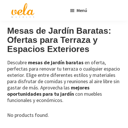
Saltar
Saltar
Menú
al
al
contenido
pie
Vela
Muebles
Muebles
Baratos
principal
de
Mesas de Jardín Baratas:
Online
página
Ofertas para Terraza y
Outlet
Espacios Exteriores
Descubre
mesas de jardín baratas
en oferta,
perfectas para renovar tu terraza o cualquier espacio
exterior. Elige entre diferentes estilos y materiales
para disfrutar de comidas y reuniones al aire libre sin
gastar de más. Aprovecha las
mejores
oportunidades para tu jardín
con muebles
funcionales y económicos.
No products found.