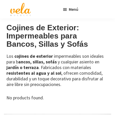
Saltar
Saltar
Menú
al
al
contenido
pie
Vela
Muebles
Muebles
Baratos
principal
de
Cojines de Exterior:
Online
página
Impermeables para
Outlet
Bancos, Sillas y Sofás
Los
cojines de exterior
impermeables son ideales
para b
ancos, sillas, sofás
y cualquier asiento en
jardín o terraza
. Fabricados con materiales
resistentes al agua y al sol
, ofrecen comodidad,
durabilidad y un toque decorativo para disfrutar al
aire libre sin preocupaciones.
No products found.