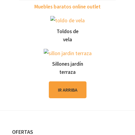
Muebles baratos online outlet
Toldos de
vela
Sillones jardín
terraza
IR ARRIBA
Footer
OFERTAS