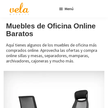
Saltar
Saltar
Menú
al
al
contenido
pie
Vela
Muebles
Muebles
Baratos
principal
de
Muebles de Oficina Online
Online
página
Baratos
Outlet
Aquí tienes algunos de los muebles de oficina más
comprados online. Aprovecha las ofertas y compra
online sillas y mesas, separadores, mamparas,
archivadores, cajoneras y mucho más.