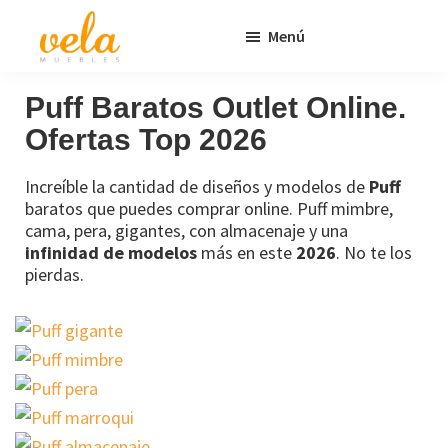
Saltar
Saltar
Menú
al
al
contenido
pie
Vela
Muebles
Muebles
Baratos
principal
de
Puff Baratos Outlet Online.
Online
página
Ofertas Top 2026
Outlet
Increíble la cantidad de diseños y modelos de
Puff
baratos que puedes comprar online. Puff mimbre,
cama, pera, gigantes, con almacenaje y una
infinidad de modelos
más en este
2026
. No te los
pierdas.