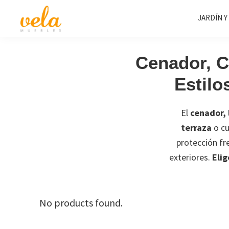
Saltar
Saltar
Saltar
JARDÍN Y
a
al
al
la
contenido
pie
Vela
Muebles
Muebles
navegación
principal
de
Baratos
Cenador, C
principal
página
Online
Estilo
Outlet
El
cenador, 
terraza
o cu
protección fre
exteriores.
Elig
No products found.