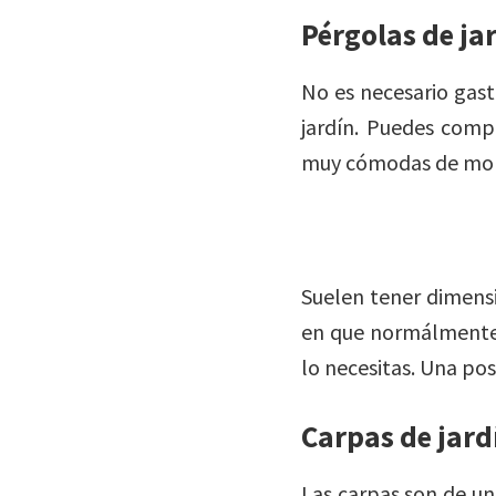
Pérgolas de ja
No es necesario gast
jardín. Puedes comp
muy cómodas de mont
Suelen tener dimensi
en que normálmente n
lo necesitas. Una pos
Carpas de jard
Las carpas son de u