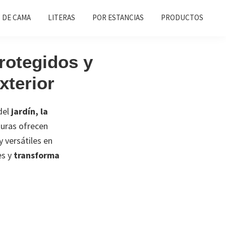
 DE CAMA
LITERAS
POR ESTANCIAS
PRODUCTOS
rotegidos y
xterior
del
jardín, la
turas ofrecen
y versátiles en
es y
transforma