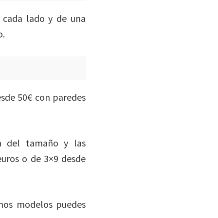
 cada lado y de una
o.
esde 50€ con paredes
n del tamaño y las
 euros o de 3×9 desde
chos modelos puedes