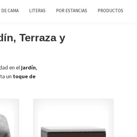
 DE CAMA
LITERAS
POR ESTANCIAS
PRODUCTOS
ín, Terraza y
dad en el
jardín
,
rta un
toque de