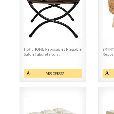
HollyHOME Reposapies Plegable
YMYNY 
Salon Taburete con...
Reposa
VER OFERTA