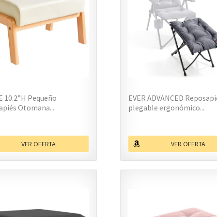
E 10.2”H Pequeño
EVER ADVANCED Reposapi
apiés Otomana...
plegable ergonómico...
VER OFERTA
VER OFERTA