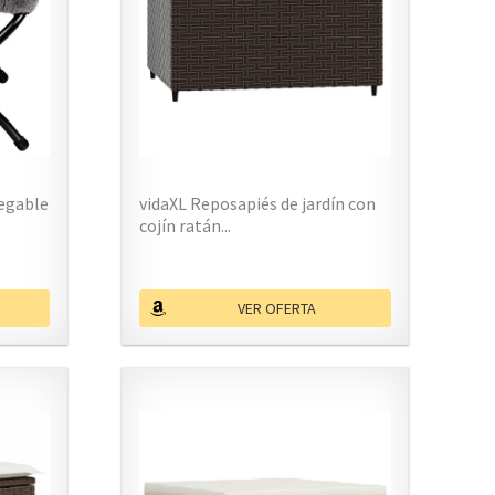
egable
vidaXL Reposapiés de jardín con
cojín ratán...
VER OFERTA