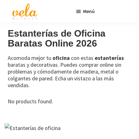
Saltar
Saltar
Menú
al
al
contenido
pie
Vela
Muebles
Muebles
Baratos
principal
de
Estanterías de Oficina
Online
página
Baratas Online 2026
Outlet
Acomoda mejor tu
oficina
con estas
estanterías
baratas y decorativas. Puedes comprar online sin
problemas y cómodamente de madera, metal o
colgantes de pared. Echa un vistazo a las más
vendidas.
No products found.