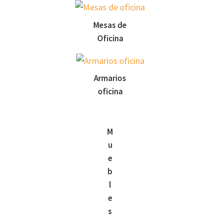
Mesas de
Oficina
Armarios
oficina
M
u
e
b
l
e
s