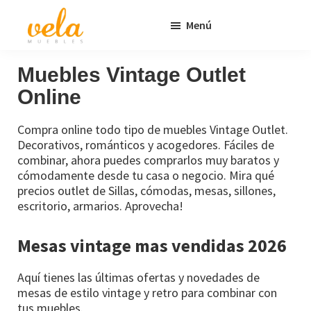
Saltar
Saltar
Menú
al
al
contenido
pie
Vela
Muebles
Muebles
Baratos
principal
de
Muebles Vintage Outlet
Online
página
Online
Outlet
Compra online todo tipo de muebles Vintage Outlet.
Decorativos, románticos y acogedores. Fáciles de
combinar, ahora puedes comprarlos muy baratos y
cómodamente desde tu casa o negocio. Mira qué
precios outlet de Sillas, cómodas, mesas, sillones,
escritorio, armarios. Aprovecha!
Mesas vintage mas vendidas 2026
Aquí tienes las últimas ofertas y novedades de
mesas de estilo vintage y retro para combinar con
tus muebles.