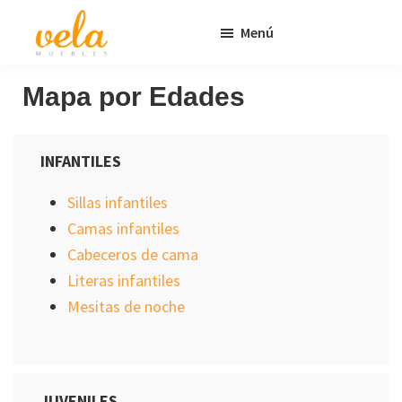
Saltar
Saltar
Menú
al
al
contenido
pie
Vela
Muebles
Muebles
Baratos
principal
de
Mapa por Edades
Online
página
Outlet
INFANTILES
Sillas infantiles
Camas infantiles
Cabeceros de cama
Literas infantiles
Mesitas de noche
JUVENILES