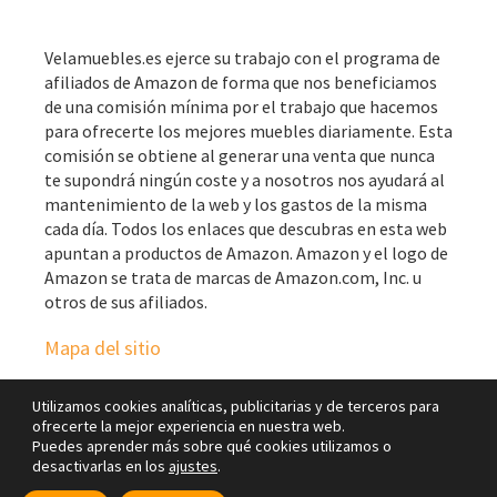
Velamuebles.es ejerce su trabajo con el programa de
afiliados de Amazon de forma que nos beneficiamos
de una comisión mínima por el trabajo que hacemos
para ofrecerte los mejores muebles diariamente. Esta
comisión se obtiene al generar una venta que nunca
te supondrá ningún coste y a nosotros nos ayudará al
mantenimiento de la web y los gastos de la misma
cada día. Todos los enlaces que descubras en esta web
apuntan a productos de Amazon. Amazon y el logo de
Amazon se trata de marcas de Amazon.com, Inc. u
otros de sus afiliados.
Mapa del sitio
Utilizamos cookies analíticas, publicitarias y de terceros para
ofrecerte la mejor experiencia en nuestra web.
Puedes aprender más sobre qué cookies utilizamos o
desactivarlas en los
ajustes
.
Copyright © 2026 · Vela Muebles Blog ·
Aviso legal
|
Política de