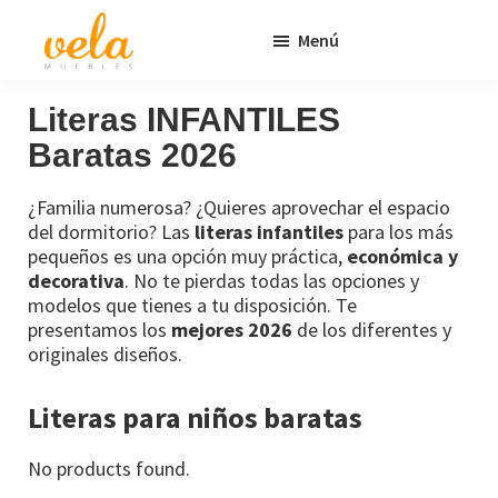
Saltar
Saltar
Menú
al
al
contenido
pie
Vela
Muebles
Muebles
Baratos
principal
de
Literas INFANTILES
Online
página
Baratas 2026
Outlet
¿Familia numerosa? ¿Quieres aprovechar el espacio
del dormitorio? Las
literas infantiles
para los más
pequeños es una opción muy práctica,
económica y
decorativa
. No te pierdas todas las opciones y
modelos que tienes a tu disposición. Te
presentamos los
mejores 2026
de los diferentes y
originales diseños.
Literas para niños baratas
No products found.