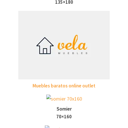
135×180
Muebles baratos online outlet
Somier
70×160