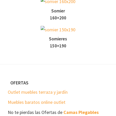
Somier
160×200
Somieres
150×190
Footer
OFERTAS
Outlet muebles terraza y jardín
Muebles baratos online outlet
No te pierdas las Ofertas de
Camas Plegables