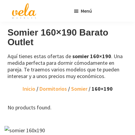
Saltar
Saltar
Menú
al
al
contenido
pie
Vela
Muebles
Muebles
Baratos
principal
de
Somier 160×190 Barato
Online
página
Outlet
Outlet
Aquí tienes estas ofertas de
somier 160×190
. Una
medida perfecta para dormir cómodamente en
pareja. Te traemos varios modelos que te pueden
interesar y a unos precios muy económicos.
Inicio
/
Dormitorios
/
Somier
/
160×190
No products found.