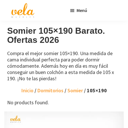
Saltar
Saltar
Menú
al
al
contenido
pie
Vela
Muebles
Muebles
Baratos
principal
de
Somier 105×190 Barato.
Online
página
Ofertas 2026
Outlet
Compra el mejor somier 105×190. Una medida de
cama individual perfecta para poder dormir
cómodamente. Además hoy en día es muy fácil
conseguir un buen colchón a esta medida de 105 x
190. ¡No te las pierdas!
Inicio
/
Dormitorios
/
Somier
/
105×190
No products found.