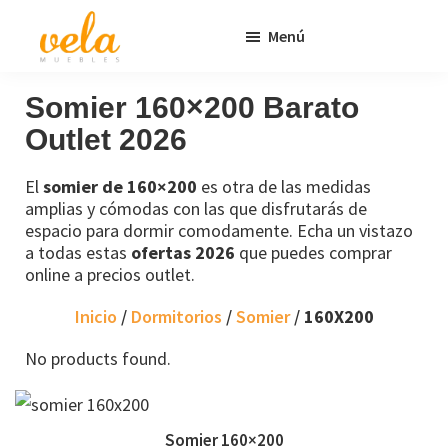
Saltar
Saltar
Menú
al
al
contenido
pie
Vela
Muebles
Muebles
Baratos
principal
de
Somier 160×200 Barato
Online
página
Outlet 2026
Outlet
El
somier de 160×200
es otra de las medidas
amplias y cómodas con las que disfrutarás de
espacio para dormir comodamente. Echa un vistazo
a todas estas
ofertas 2026
que puedes comprar
online a precios outlet.
Inicio
/
Dormitorios
/
Somier
/
160X200
No products found.
Somier 160×200