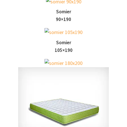
Somier
90×190
Somier
105×190