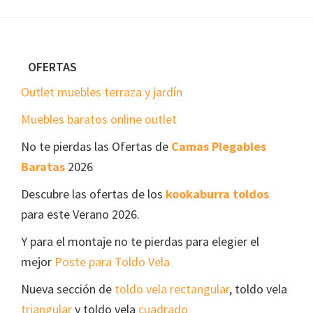
Footer
OFERTAS
Outlet muebles terraza y jardín
Muebles baratos online outlet
No te pierdas las Ofertas de
Camas Plegables
Baratas
2026
Descubre las ofertas de los
kookaburra toldos
para este Verano 2026.
Y para el montaje no te pierdas para elegier el
mejor
Poste para Toldo Vela
Nueva sección de
toldo vela rectangular
, toldo vela
triangular
y toldo vela
cuadrado