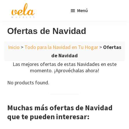
Saltar
Saltar
Menú
al
al
contenido
pie
Vela
Muebles
Muebles
Baratos
principal
de
Ofertas de Navidad
Online
página
Outlet
Inicio
>
Todo para la Navidad en Tu Hogar
>
Ofertas
de Navidad
Las mejores ofertas de estas Navidades en este
momento. ¡Aprovéchalas ahora!
No products found.
Muchas más ofertas de Navidad
que te pueden interesar: