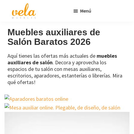
Saltar
Saltar
Menú
al
al
contenido
pie
Vela
Muebles
Muebles
Baratos
principal
de
Muebles
auxiliares
de
Online
página
Salón Baratos 2026
Outlet
Aquí tienes las ofertas más actuales de
muebles
auxiliares de salón
. Decora y aprovecha los
espacios de tu salón con mesas auxiliares,
escritorios, aparadores, estanterías o librerías. Mira
qué ofertas!