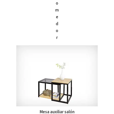
o
m
e
d
o
r
Mesa auxiliar salón