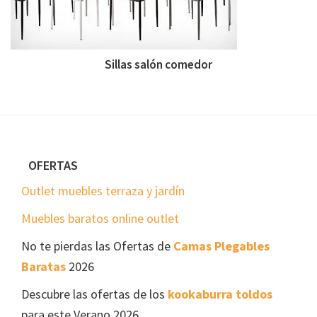
Sillas salón comedor
Footer
OFERTAS
Outlet muebles terraza y jardín
Muebles baratos online outlet
No te pierdas las Ofertas de
Camas Plegables
Baratas
2026
Descubre las ofertas de los
kookaburra toldos
para este Verano 2026.