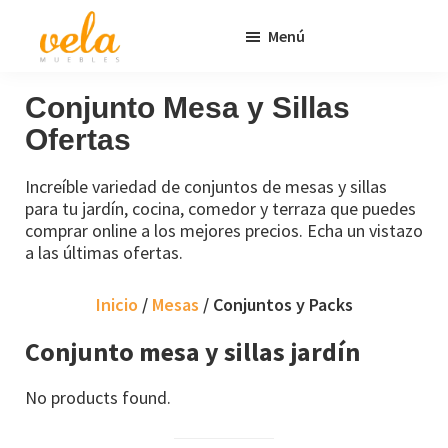
Saltar
Saltar
Menú
al
al
contenido
pie
Vela
Muebles
Muebles
Baratos
principal
de
Conjunto Mesa y Sillas
Online
página
Ofertas
Outlet
Increíble variedad de conjuntos de mesas y sillas
para tu jardín, cocina, comedor y terraza que puedes
comprar online a los mejores precios. Echa un vistazo
a las últimas ofertas.
Inicio
/
Mesas
/ Conjuntos y Packs
Conjunto mesa y sillas jardín
No products found.