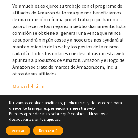
Velamuebles.es ejerce su trabajo con el programa de
afiliados de Amazon de forma que nos beneficiamos
de una comisión mínima por el trabajo que hacemos
para ofrecerte los mejores muebles diariamente. Esta
comisión se obtiene al generar una venta que nunca
te supondrá ningún coste y a nosotros nos ayudará al
mantenimiento de la web y los gastos de la misma
cada día. Todos los enlaces que descubras en esta web
apuntan a productos de Amazon. Amazon y el logo de
Amazon se trata de marcas de Amazon.com, Inc. u
otros de sus afiliados.
Mapa del sitio
Utilizamos cookies analíticas, publicitarias y de terceros para
ofrecerte la mejor experiencia en nuestra web.
Puedes aprender más sobre qué cookies utilizamos o
desactivarlas en los
ajustes
.
Copyright © 2026 · Vela Muebles Blog ·
Aviso legal
|
Política de
privacidad
|
Cookies
Aceptar
Rechazar :(