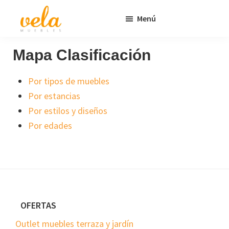
Saltar
Saltar
Menú
al
al
contenido
pie
Vela
Muebles
Muebles
Baratos
principal
de
Mapa Clasificación
Online
página
Outlet
Por tipos de muebles
Por estancias
Por estilos y diseños
Por edades
Footer
OFERTAS
Outlet muebles terraza y jardín