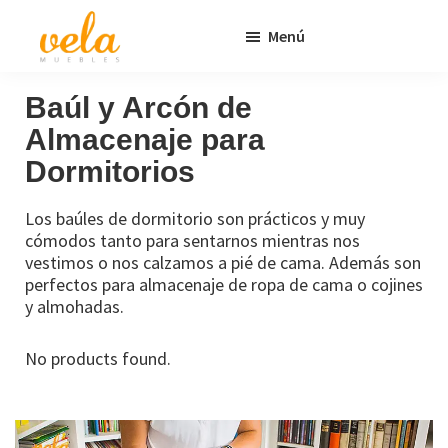
Saltar
Saltar
Menú
al
al
contenido
pie
Vela
Muebles
Muebles
Baratos
principal
de
Baúl y Arcón de
Online
página
Almacenaje para
Outlet
Dormitorios
Los baúles de dormitorio son prácticos y muy
cómodos tanto para sentarnos mientras nos
vestimos o nos calzamos a pié de cama. Además son
perfectos para almacenaje de ropa de cama o cojines
y almohadas.
No products found.