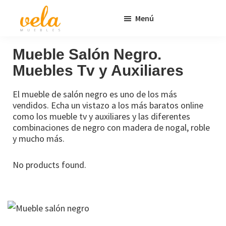
Saltar
Saltar
Menú
al
al
contenido
pie
Vela
Muebles
Muebles
Baratos
principal
de
Mueble Salón Negro.
Online
página
Muebles Tv y Auxiliares
Outlet
El mueble de salón negro es uno de los más
vendidos. Echa un vistazo a los más baratos️ online
como los mueble tv y auxiliares y las diferentes
combinaciones de negro con madera de nogal, roble
y mucho más.
No products found.