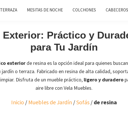
 TERRAZA
MESITAS DE NOCHE
COLCHONES
CABECEROS
 Exterior: Práctico y Dura
para Tu Jardín
ico exterior
de resina es la opción ideal para quienes busc
 jardín o terraza. Fabricado en resina de alta calidad, soporta e
limpiar. Disfruta de un mueble práctico,
ligero y duradero
pa
aire libre con Vela Muebles.
Inicio
/
Muebles de Jardín
/
Sofás
/
de resina