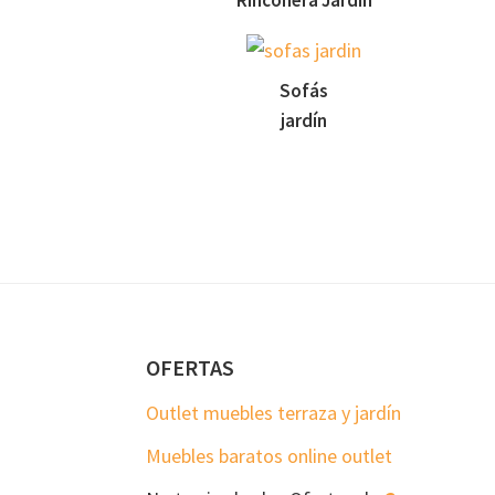
Rinconera Jardín
Sofás
jardín
Footer
OFERTAS
Outlet muebles terraza y jardín
Muebles baratos online outlet