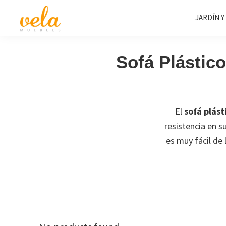
Saltar
Saltar
Saltar
JARDÍN Y
a
al
al
la
contenido
pie
Vela
Muebles
Muebles
navegación
principal
de
Baratos
Sofá Plástico
principal
página
Online
Outlet
El
sofá plást
resistencia en su
es muy fácil de 