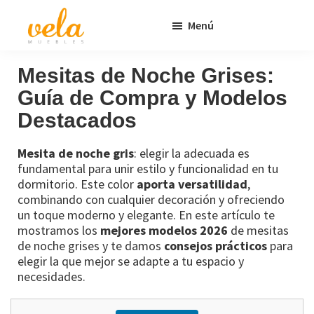
Saltar
Saltar
Menú
al
al
contenido
pie
Vela
Muebles
Muebles
Baratos
principal
de
Mesitas de Noche Grises:
Online
página
Guía de Compra y Modelos
Outlet
Destacados
Mesita de noche gris
: elegir la adecuada es
fundamental para unir estilo y funcionalidad en tu
dormitorio. Este color
aporta versatilidad
,
combinando con cualquier decoración y ofreciendo
un toque moderno y elegante. En este artículo te
mostramos los
mejores modelos 2026
de mesitas
de noche grises y te damos
consejos prácticos
para
elegir la que mejor se adapte a tu espacio y
necesidades.