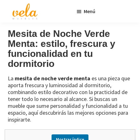
Saltar
Saltar
Menú
al
al
contenido
pie
Vela
Muebles
Muebles
Baratos
principal
de
Mesita de Noche Verde
Online
página
Menta: estilo, frescura y
Outlet
funcionalidad en tu
dormitorio
La
mesita de noche verde menta
es una pieza que
aporta frescura y luminosidad al dormitorio,
combinando estilo decorativo con la practicidad de
tener todo lo necesario al alcance. Si buscas un
mueble que sume personalidad y funcionalidad a tu
espacio, aquí descubrirás las mejores opciones para
inspirarte.
Mostrar índice