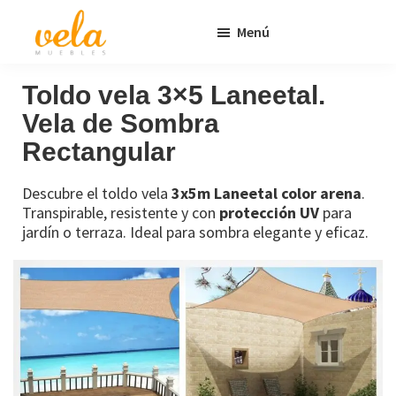
Saltar
Saltar
Menú
al
al
contenido
pie
Vela
Muebles
Muebles
Baratos
principal
de
Toldo vela 3×5 Laneetal.
Online
página
Vela de Sombra
Outlet
Rectangular
Descubre el toldo vela
3x5m Laneetal color arena
.
Transpirable, resistente y con
protección UV
para
jardín o terraza. Ideal para sombra elegante y eficaz.