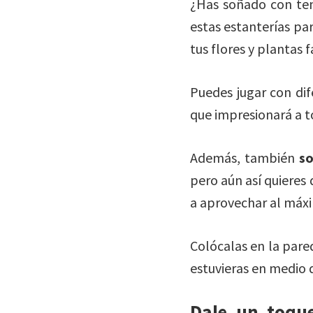
¿Has soñado con ten
estas estanterías p
tus flores y plantas f
Puedes jugar con dif
que impresionará a to
Además, también
so
pero aún así quieres 
a aprovechar al máx
Colócalas en la pared
estuvieras en medio d
Dale un toque