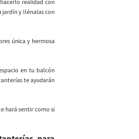
hacerlo realidad con
 jardín y llénalas con
lores única y hermosa
 espacio en tu balcón
stanterías te ayudarán
te hará sentir como si
tanterías para