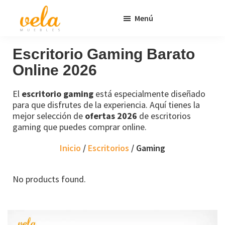
Saltar
Saltar
Menú
al
al
contenido
pie
Vela
Muebles
Muebles
Baratos
principal
de
Escritorio Gaming Barato
Online
página
Online 2026
Outlet
El
escritorio gaming
está especialmente diseñado
para que disfrutes de la experiencia. Aquí tienes la
mejor selección de
ofertas 2026
de escritorios
gaming que puedes comprar online.
Inicio
/
Escritorios
/ Gaming
No products found.