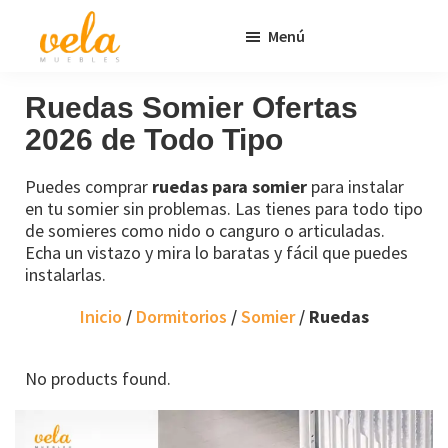
Saltar
Saltar
Menú
al
al
contenido
pie
Vela
Muebles
Muebles
Baratos
principal
de
Ruedas Somier Ofertas
Online
página
2026 de Todo Tipo
Outlet
Puedes comprar
ruedas para somier
para instalar
en tu somier sin problemas. Las tienes para todo tipo
de somieres como nido o canguro o articuladas.
Echa un vistazo y mira lo baratas y fácil que puedes
instalarlas.
Inicio
/
Dormitorios
/
Somier
/
Ruedas
No products found.