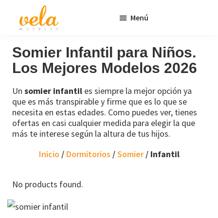
Saltar
Saltar
Menú
al
al
contenido
pie
Vela
Muebles
Muebles
Baratos
principal
de
Somier Infantil para Niños.
Online
página
Los Mejores Modelos 2026
Outlet
Un
somier infantil
es siempre la mejor opción ya
que es más transpirable y firme que es lo que se
necesita en estas edades. Como puedes ver, tienes
ofertas en casi cualquier medida para elegir la que
más te interese según la altura de tus hijos.
Inicio
/
Dormitorios
/
Somier
/
Infantil
No products found.