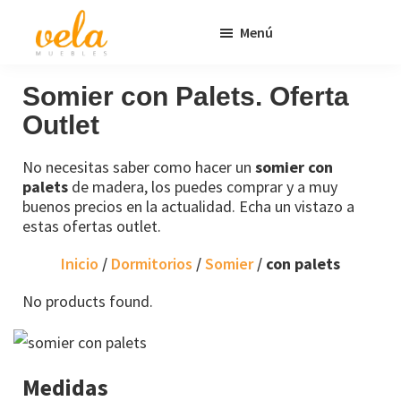
Saltar
Saltar
Menú
al
al
contenido
pie
Vela
Muebles
Muebles
Baratos
principal
de
Somier con Palets. Oferta
Online
página
Outlet
Outlet
No necesitas saber como hacer un
somier con
palets
de madera, los puedes comprar y a muy
buenos precios en la actualidad. Echa un vistazo a
estas ofertas outlet.
Inicio
/
Dormitorios
/
Somier
/
con palets
No products found.
Medidas