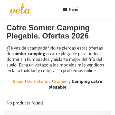
Saltar
Saltar
Menú
al
al
contenido
pie
Vela
Muebles
Muebles
Baratos
principal
de
Catre Somier Camping
Online
página
Plegable. Ofertas 2026
Outlet
¿Te vas de acampada? No te pierdas estas ofertas
de
somier camping
o catre plegable para poder
dormir sin humedades y aislarte mejor del frío del
suelo. Echa un vistazo a los modelos más vendidos
en la actualidad y compra sin problemas online.
Inicio
/
Dormitorios
/
Somier
/
Camping catre
plegable
No products found.