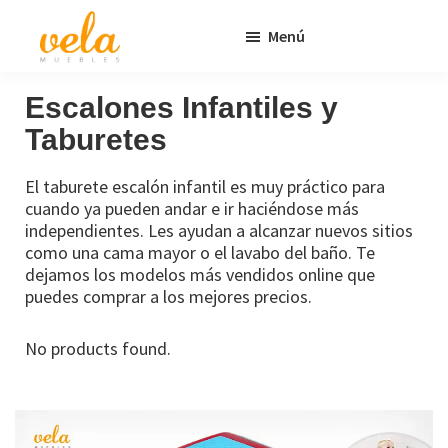
Saltar
Saltar
Menú
al
al
contenido
pie
Vela
Muebles
Muebles
Baratos
principal
de
Escalones Infantiles y
Online
página
Taburetes
Outlet
El taburete escalón infantil es muy práctico para
cuando ya pueden andar e ir haciéndose más
independientes. Les ayudan a alcanzar nuevos sitios
como una cama mayor o el lavabo del baño. Te
dejamos los modelos más vendidos online que
puedes comprar a los mejores precios.
No products found.