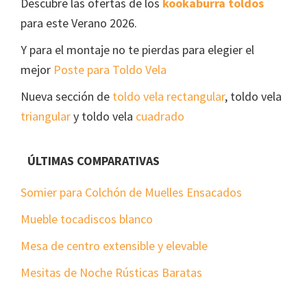
Descubre las ofertas de los
kookaburra toldos
para este Verano 2026.
Y para el montaje no te pierdas para elegier el
mejor
Poste para Toldo Vela
Nueva sección de
toldo vela rectangular
, toldo vela
triangular
y toldo vela
cuadrado
ÚLTIMAS COMPARATIVAS
Somier para Colchón de Muelles Ensacados
Mueble tocadiscos blanco
Mesa de centro extensible y elevable
Mesitas de Noche Rústicas Baratas