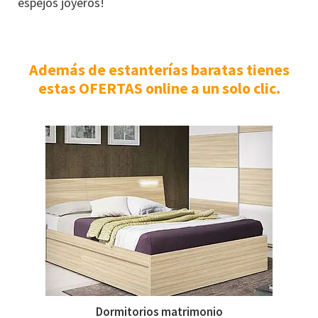
espejos joyeros!
Además de estanterías baratas tienes
estas OFERTAS online a un solo clic.
Dormitorios matrimonio