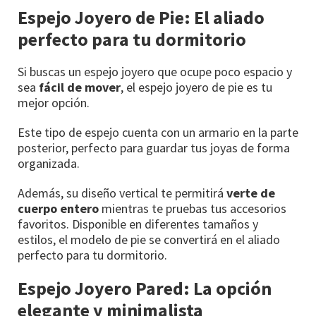
Espejo Joyero de Pie: El aliado
perfecto para tu dormitorio
Si buscas un espejo joyero que ocupe poco espacio y
sea
fácil de mover
, el espejo joyero de pie es tu
mejor opción.
Este tipo de espejo cuenta con un armario en la parte
posterior, perfecto para guardar tus joyas de forma
organizada.
Además, su diseño vertical te permitirá
verte de
cuerpo entero
mientras te pruebas tus accesorios
favoritos. Disponible en diferentes tamaños y
estilos, el modelo de pie se convertirá en el aliado
perfecto para tu dormitorio.
Espejo Joyero Pared: La opción
elegante y minimalista