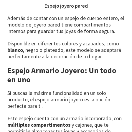
Espejo joyero pared
Además de contar con un espejo de cuerpo entero, el
modelo de joyero pared tiene compartimentos
internos para guardar tus joyas de forma segura.
Disponible en diferentes colores y acabados, como
blanco
, negro o plateado, este modelo se adaptará
perfectamente a la decoración de tu hogar.
Espejo Armario Joyero: Un todo
en uno
Si buscas la máxima funcionalidad en un solo
producto, el espejo armario joyero es la opción
perfecta para ti.
Este espejo cuenta con un armario incorporado, con
múltiples compartimentos
y cajones, que te
permitirán almacenar tus joyas y accesorios de