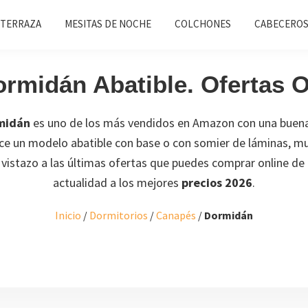
 TERRAZA
MESITAS DE NOCHE
COLCHONES
CABECEROS
rmidán Abatible. Ofertas O
midán
es uno de los más vendidos en Amazon con una buena 
ece un modelo abatible con base o con somier de láminas, mu
n vistazo a las últimas ofertas que puedes comprar online de
actualidad a los mejores
precios 2026
.
Inicio
/
Dormitorios
/
Canapés
/
Dormidán