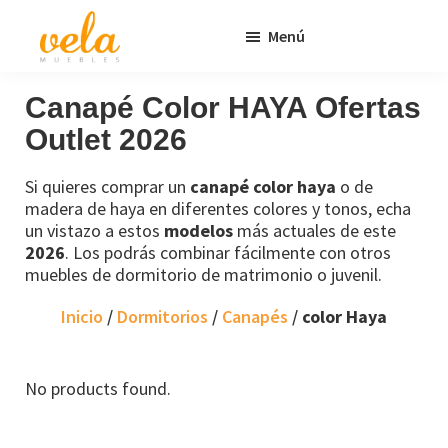
Saltar
Saltar
Menú
al
al
contenido
pie
Vela
Muebles
Muebles
Baratos
principal
de
Canapé Color HAYA Ofertas
Online
página
Outlet 2026
Outlet
Si quieres comprar un
canapé color haya
o de
madera de haya en diferentes colores y tonos, echa
un vistazo a estos
modelos
más actuales de este
2026
. Los podrás combinar fácilmente con otros
muebles de dormitorio de matrimonio o juvenil.
Inicio
/
Dormitorios
/
Canapés
/
color Haya
No products found.