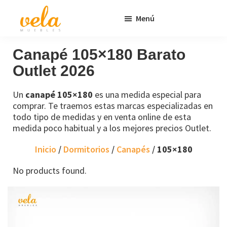
Saltar
Saltar
Menú
al
al
contenido
pie
Vela
Muebles
Muebles
Baratos
principal
de
Canapé 105×180 Barato
Online
página
Outlet 2026
Outlet
Un
canapé 105×180
es una medida especial para
comprar. Te traemos estas marcas especializadas en
todo tipo de medidas y en venta online de esta
medida poco habitual y a los mejores precios Outlet.
Inicio
/
Dormitorios
/
Canapés
/
105×180
No products found.