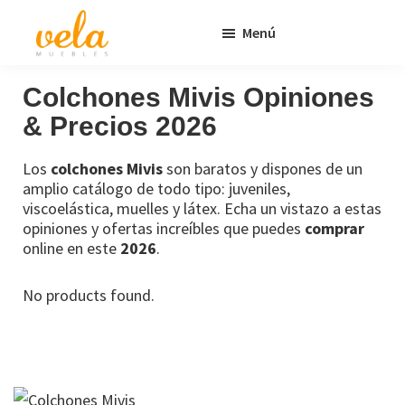
Saltar
Saltar
Menú
al
al
contenido
pie
Vela
Muebles
Muebles
Baratos
principal
de
Colchones Mivis Opiniones
Online
página
& Precios 2026
Outlet
Los
colchones Mivis
son baratos y dispones de un
amplio catálogo de todo tipo: juveniles,
viscoelástica, muelles y látex. Echa un vistazo a estas
opiniones y ofertas increíbles que puedes
comprar
online en este
2026
.
No products found.