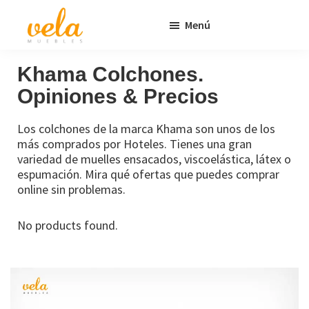
Saltar
Saltar
Menú
al
al
contenido
pie
Vela
Muebles
Muebles
Baratos
principal
de
Khama Colchones.
Online
página
Opiniones & Precios
Outlet
Los colchones de la marca Khama son unos de los
más comprados por Hoteles. Tienes una gran
variedad de muelles ensacados, viscoelástica, látex o
espumación. Mira qué ofertas que puedes comprar
online sin problemas.
No products found.