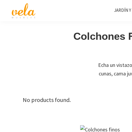
Saltar
Saltar
Saltar
JARDÍN Y
a
al
al
la
contenido
pie
Vela
Muebles
Muebles
navegación
principal
de
Baratos
Colchones F
principal
página
Online
Outlet
Echa un vistaz
cunas, cama juv
No products found.