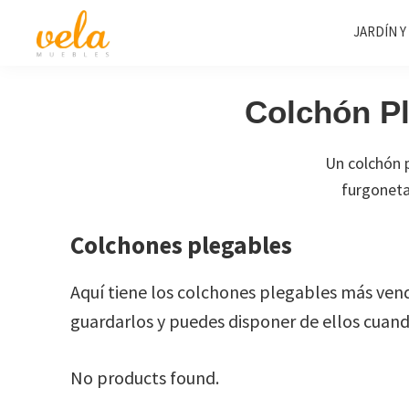
Saltar
Saltar
Saltar
JARDÍN Y
a
al
al
la
contenido
pie
Vela
Muebles
Muebles
navegación
principal
de
Baratos
Colchón Pl
principal
página
Online
Outlet
Un colchón 
furgoneta
Colchones plegables
Aquí tiene los colchones plegables más ven
guardarlos y puedes disponer de ellos cuando
No products found.