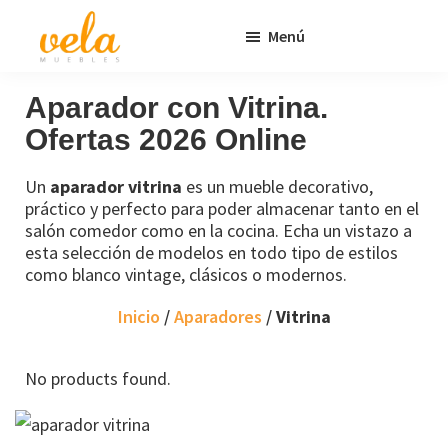
Saltar
Saltar
Menú
al
al
contenido
pie
Vela
Muebles
Muebles
Baratos
principal
de
Aparador con Vitrina.
Online
página
Ofertas 2026 Online
Outlet
Un
aparador vitrina
es un mueble decorativo,
práctico y perfecto para poder almacenar tanto en el
salón comedor como en la cocina. Echa un vistazo a
esta selección de modelos en todo tipo de estilos
como blanco vintage, clásicos o modernos.
Inicio
/
Aparadores
/
Vitrina
No products found.