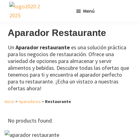
Saltar
Saltar
Menú
al
al
contenido
pie
Vela
Muebles
Muebles
Baratos
Aparador Restaurante
principal
de
Online
página
Outlet
Un
Aparador restaurante
es una solución práctica
para los negocios de restauración. Ofrece una
variedad de opciones para almacenar y servir
alimentos y bebidas. Descubre todas las ofertas que
tenemos para ti y encuentra el aparador perfecto
para tu restaurante. ¡Echa un vistazo a nuestras
ofertas ahora!
Inicio
>
Aparadores
>
Restaurante
No products found.