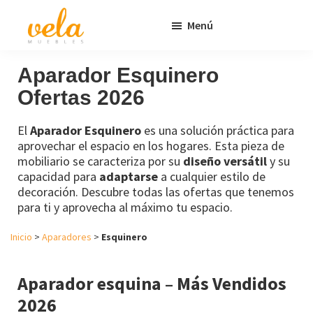
Saltar
Saltar
Menú
al
al
contenido
pie
Vela
Muebles
Muebles
Baratos
principal
de
Aparador Esquinero
Online
página
Ofertas 2026
Outlet
El
Aparador Esquinero
es una solución práctica para
aprovechar el espacio en los hogares. Esta pieza de
mobiliario se caracteriza por su
diseño versátil
y su
capacidad para
adaptarse
a cualquier estilo de
decoración. Descubre todas las ofertas que tenemos
para ti y aprovecha al máximo tu espacio.
Inicio
>
Aparadores
>
Esquinero
Aparador esquina – Más Vendidos
2026