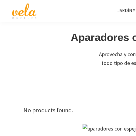
Saltar
Saltar
Saltar
JARDÍN Y
a
al
al
la
contenido
pie
Vela
Muebles
Muebles
navegación
principal
de
Baratos
Aparadores 
principal
página
Online
Outlet
Aprovecha y co
todo tipo de es
No products found.