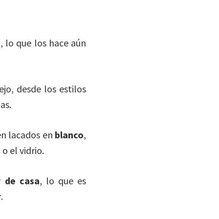
, lo que los hace aún
jo, desde los estilos
as.
én lacados en
blanco
,
 el vidrio.
r de casa
, lo que es
r
.