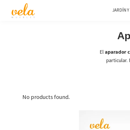
Saltar
Saltar
Saltar
JARDÍN Y
a
al
al
la
contenido
pie
Vela
Muebles
Muebles
navegación
principal
de
Baratos
Ap
principal
página
Online
Outlet
El
aparador 
particular
No products found.