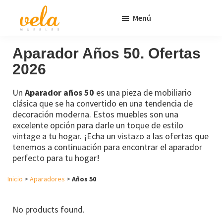
Saltar
Saltar
Menú
al
al
contenido
pie
Vela
Muebles
Muebles
Baratos
principal
de
Aparador Años 50. Ofertas
Online
página
2026
Outlet
Un
Aparador años 50
es una pieza de mobiliario
clásica que se ha convertido en una tendencia de
decoración moderna. Estos muebles son una
excelente opción para darle un toque de estilo
vintage a tu hogar. ¡Echa un vistazo a las ofertas que
tenemos a continuación para encontrar el aparador
perfecto para tu hogar!
Inicio
>
Aparadores
>
Años 50
No products found.